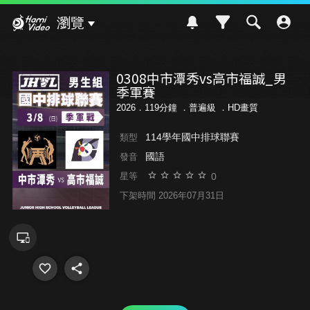
Hami Video
瀏覽
0308中市潭秀vs高市福誠_男
季軍賽
2026．119分鐘 ．
普遍級
．HD畫質
114學年國中排球聯賽
類型
國語
發音
0
星等
下架時間 2026年07月31日