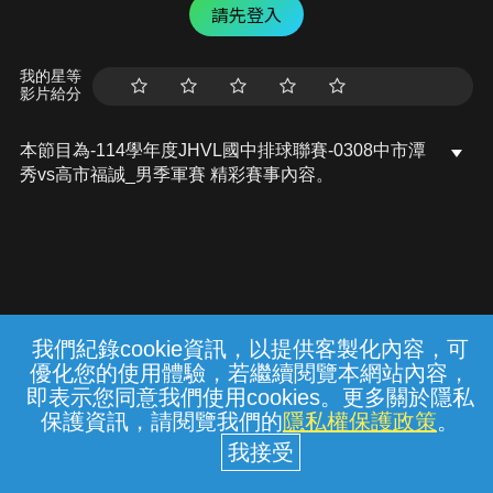
請先登入
我的星等
影片給分
本節目為-114學年度JHVL國中排球聯賽-0308中市潭
秀vs高市福誠_男季軍賽 精彩賽事內容。
我們紀錄cookie資訊，以提供客製化內容，可
{{notifyMsg}}
優化您的使用體驗，若繼續閱覽本網站內容，
常見問題
線上客服
服務條款
隱私權保護
即表示您同意我們使用cookies。更多關於隱私
保護資訊，請閱覽我們的
隱私權保護政策
。
中華電信股份有限公司個人家庭分公司
(統一編號：96979949) © 2026