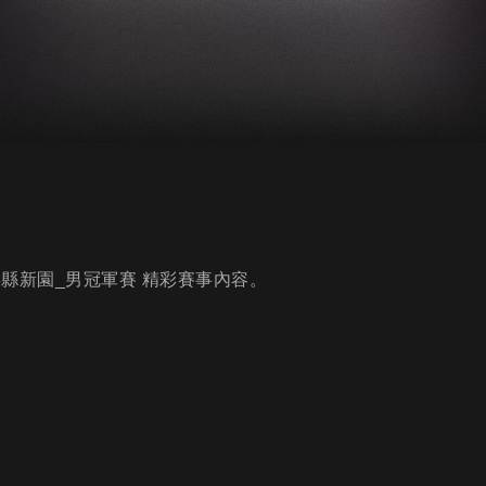
s屏縣新園_男冠軍賽 精彩賽事內容。