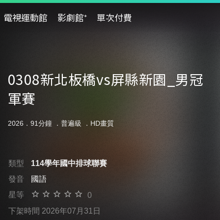
電視運動館
影劇館⁺
單次付費
0308新北板橋vs屏縣新園_男冠
軍賽
2026．91分鐘 ．
普遍級
．HD畫質
類型
114學年國中排球聯賽
發音
國語
星等
0
下架時間 2026年07月31日