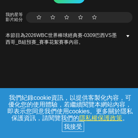
我的星等
影片給分
本節目為2026WBC世界棒球經典賽-0309巴西VS墨
西哥_B組預賽_賽事花絮賽事內容。
我們紀錄cookie資訊，以提供客製化內容，可
{{notifyMsg}}
優化您的使用體驗，若繼續閱覽本網站內容，
常見問題
線上客服
服務條款
隱私權保護
即表示您同意我們使用cookies。更多關於隱私
保護資訊，請閱覽我們的
隱私權保護政策
。
中華電信股份有限公司個人家庭分公司
(統一編號：96979949) © 2026