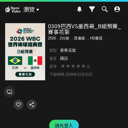
Hami Video
瀏覽
0309巴西VS墨西哥_B組預賽_
賽事花絮
2026．2分鐘 ．
普遍級
．HD畫質
賽事花絮
類型
國語
發音
0
星等
下架時間 2026年12月31日
請先登入