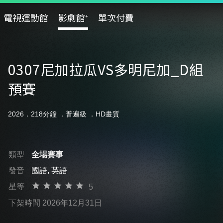
電視運動館
影劇館⁺
單次付費
0307尼加拉瓜VS多明尼加_D組
預賽
2026．218分鐘 ．
普遍級
．HD畫質
類型
全場賽事
發音
國語, 英語
星等
5
下架時間 2026年12月31日