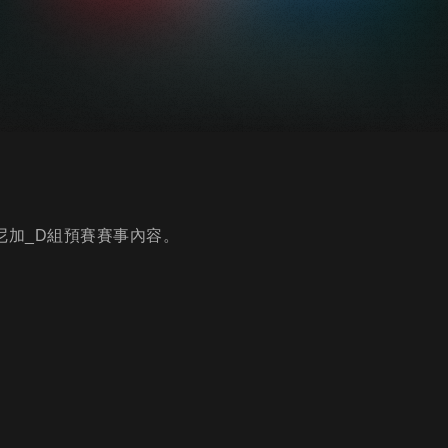
明尼加_D組預賽賽事內容。