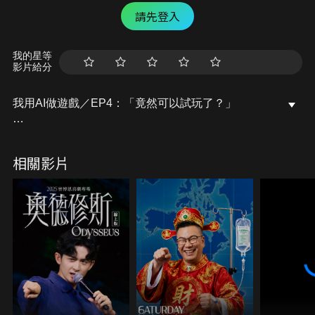
請先登入
我的星等
影片給分
我用AI做遊戲／EP4：「竟然可以試玩了？」
「我用AI做了一款卡牌遊戲！」
走路痛，宅文創說書人，2026年度企劃，
相關影片
做了一年的吐槽音樂說書，我想嘗試不一樣的可能！
這是深埋了十年的遊戲點子：
「一顆單細胞，在叢林世界不停演化新的器官，最終
成神。」
原本對獨立製作遊戲一竅不通的我，
現在有了AI工具輔助，也許是可以嘗試付諸實踐的機
會了！
這一系列會是走路痛會員專屬影片，