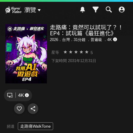
Hami Video
瀏覽
走路痛：竟然可以試玩了？！
EP4：試玩篇《最狂進化》
2026．台灣．31分鐘 ．
普遍級
．4K
5
星等
下架時間 2031年12月31日
走路痛WalkTone
頻道