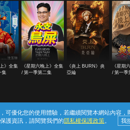
上》全集
《星期六晚上》全集
《炎上 BURN》炎
《星期
一集
/ 第一季第二集
亞綸
/ 第一
常見問題
線上客服
服務條款
隱私權保護
內容，可優化您的使用體驗，若繼續閱覽本網站內容，即表
保護資訊，請閱覽我們的
隱私權保護政策
。
中華電信股份有限公司個人家庭分公司 (統一編號：96979949) © 2026