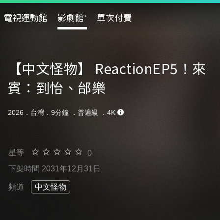
電視運動館
影劇館⁺
單次付費
【中文怪物】 ReactionEP5！來
賓：到怡、邰樂
2026．台灣．9分鐘 ．
普遍級
．4K
星等
0
下架時間 2031年12月31日
頻道
中文怪物