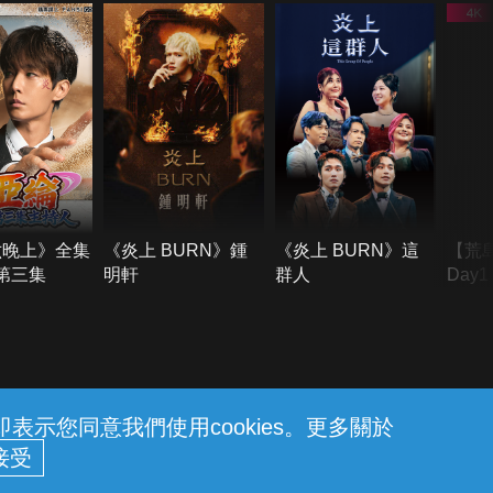
六晚上》全集
《炎上 BURN》鍾
《炎上 BURN》這
【荒
季第三集
明軒
群人
Day
難所
不了
示您同意我們使用cookies。更多關於