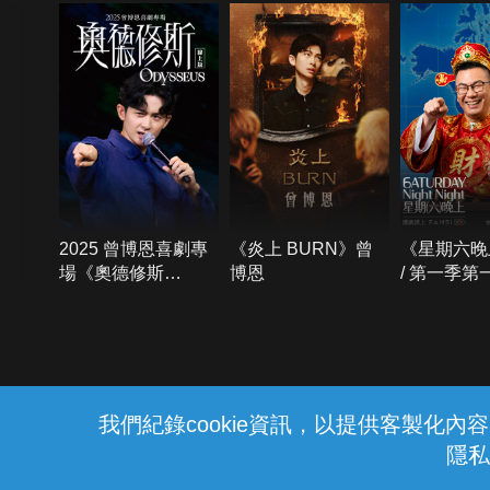
2025 曾博恩喜劇專
《炎上 BURN》曾
《星期六晚
場《奧德修斯
博恩
/ 第一季第
Odysseus》
{{notifyMsg}}
我們紀錄cookie資訊，以提供客製化
隱私