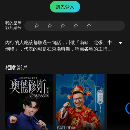
請先登入
我的星等
影片給分
內行的人應該都聽過一句話，叫做「南豬、北張、中
刑峰」，代表的就是在秀場時期，稱霸各地的主持
人，南豬，就是我們的豬大哥豬哥亮，北張呢，則是
張菲菲哥。
相關影片
而豬哥亮發跡的地點，就是在高雄的藍寶石大歌廳。
最早呢，豬哥亮還只是在後台擔任導演、編劇等幕後
工作，是有一天，因為擔任主秀的張菲姊姊費貞綾沒
有辦法登台演出，讓豬哥亮臨時頂替主持，結果沒想
到獨特的台語調侃風格，還有葷素不忌的黃色笑話，
馬上讓他一炮而紅，從配角直接升級成主秀，演出場
場爆滿。