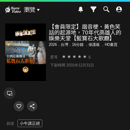
Hami Video
瀏覽
【會員限定】諧音梗、黃色笑
話的起源地，70年代高雄人的
娛樂天堂【藍寶石大歌廳】
2026．台灣．16分鐘 ．
保護級
．HD畫質
5
星等
下架時間 2031年12月31日
小牛講正經
頻道