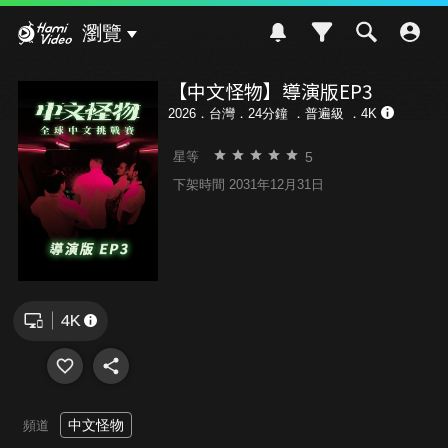
Hami Video
瀏覽
【中文怪物】導演版EP3
2026．台灣．24分鐘 ．
普遍級
．4K
5
星等
下架時間 2031年12月31日
中文怪物
頻道