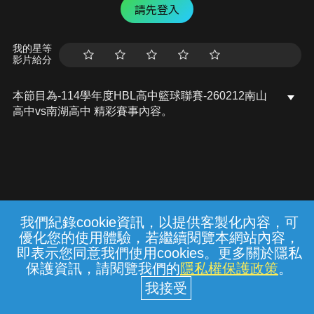
請先登入
我的星等
影片給分
本節目為-114學年度HBL高中籃球聯賽-260212南山
高中vs南湖高中 精彩賽事內容。
我們紀錄cookie資訊，以提供客製化內容，可
{{notifyMsg}}
優化您的使用體驗，若繼續閱覽本網站內容，
常見問題
線上客服
服務條款
隱私權保護
即表示您同意我們使用cookies。更多關於隱私
保護資訊，請閱覽我們的
隱私權保護政策
。
中華電信股份有限公司個人家庭分公司
(統一編號：96979949) © 2026