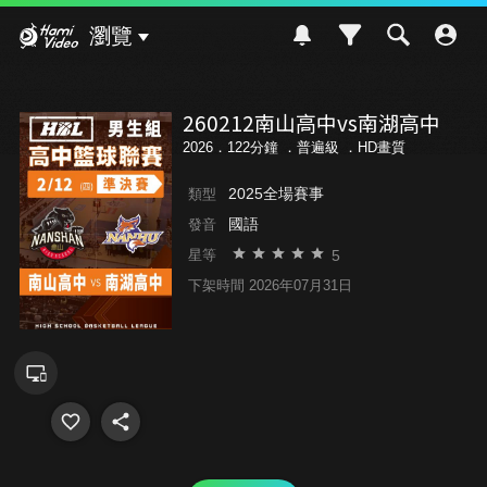
Hami Video
瀏覽
260212南山高中vs南湖高中
2026．122分鐘 ．
普遍級
．HD畫質
2025全場賽事
類型
國語
發音
5
星等
下架時間 2026年07月31日