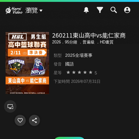
Hami Video
瀏覽
260211東山高中vs能仁家商
2026．95分鐘 ．
普遍級
．HD畫質
2025全場賽事
類型
國語
發音
5
星等
下架時間 2026年07月31日