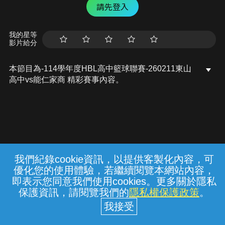
請先登入
我的星等
影片給分
本節目為-114學年度HBL高中籃球聯賽-260211東山
高中vs能仁家商 精彩賽事內容。
我們紀錄cookie資訊，以提供客製化內容，可
{{notifyMsg}}
優化您的使用體驗，若繼續閱覽本網站內容，
常見問題
線上客服
服務條款
隱私權保護
即表示您同意我們使用cookies。更多關於隱私
保護資訊，請閱覽我們的
隱私權保護政策
。
中華電信股份有限公司個人家庭分公司
(統一編號：96979949) © 2026