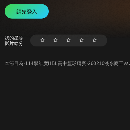
請先登入
我的星等
影片給分
本節目為-114學年度HBL高中籃球聯賽-260210淡水商工