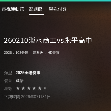
電視運動館
影劇館⁺
單次付費
260210淡水商工vs永平高中
2026．103分鐘 ．
普遍級
．HD畫質
類型
2025全場賽事
發音
國語
星等
5
下架時間 2026年07月31日