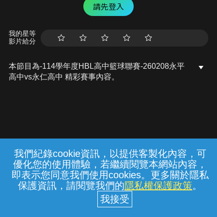
請先登入
我的星等
影片給分
本節目為-114學年度HBL高中籃球聯賽-260208永平
高中vs永仁高中 精彩賽事內容。
我們紀錄cookie資訊，以提供客製化內容，可
{{notifyMsg}}
優化您的使用體驗，若繼續閱覽本網站內容，
常見問題
線上客服
服務條款
隱私權保護
即表示您同意我們使用cookies。更多關於隱私
保護資訊，請閱覽我們的
隱私權保護政策
。
中華電信股份有限公司個人家庭分公司
(統一編號：96979949) © 2026