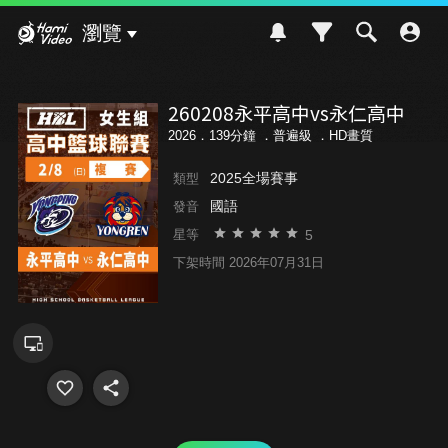
Hami Video
瀏覽
260208永平高中vs永仁高中
2026．139分鐘 ．
普遍級
．HD畫質
2025全場賽事
類型
國語
發音
5
星等
下架時間 2026年07月31日