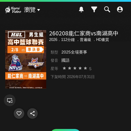
Hami Video
瀏覽
260208能仁家商vs南湖高中
2026．112分鐘 ．
普遍級
．HD畫質
2025全場賽事
類型
國語
發音
5
星等
下架時間 2026年07月31日