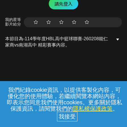
請先登入
我的星等
影片給分
本節目為-114學年度HBL高中籃球聯賽-260208能仁
家商vs南湖高中 精彩賽事內容。
我們紀錄cookie資訊，以提供客製化內容，可
{{notifyMsg}}
優化您的使用體驗，若繼續閱覽本網站內容，
常見問題
線上客服
服務條款
隱私權保護
即表示您同意我們使用cookies。更多關於隱私
保護資訊，請閱覽我們的
隱私權保護政策
。
中華電信股份有限公司個人家庭分公司
(統一編號：96979949) © 2026