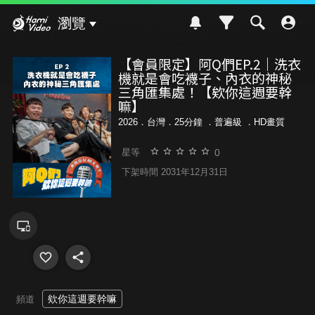
Hami Video
瀏覽
【會員限定】阿Q們EP.2｜洗衣
機就是會吃襪子、內衣的神秘
三角匯集處！【欸你這週要幹
嘛】
2026．台灣．25分鐘 ．
普遍級
．HD畫質
0
星等
下架時間 2031年12月31日
欸你這週要幹嘛
頻道