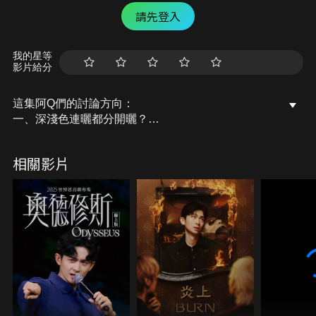
請先登入
我的星等
影片給分
這集阿Q們的討論方向：
一、深淺色連曬都分開曬？
二、真的聞得到太陽的味道？
三、內褲、衣服、襪子全都分開洗！
相關影片
四、內衣需要每天洗嗎？
五、居家服、外出服也要分開洗？
六、牛仔褲可以不洗？
七、關於襪子的各種收法
天啊原來有這麼多眉眉角角！
阿Q們：Shine、阿勳、粉紅、老吳
主持人：Ariel