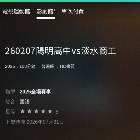
電視運動館
影劇館⁺
單次付費
260207陽明高中vs淡水商工
2026．108分鐘 ．
普遍級
．HD畫質
類型
2025全場賽事
發音
國語
星等
5
下架時間 2026年07月31日