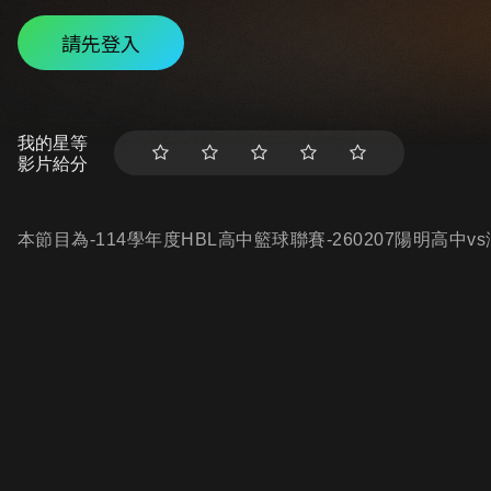
請先登入
我的星等
影片給分
本節目為-114學年度HBL高中籃球聯賽-260207陽明高中