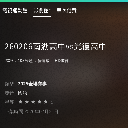
電視運動館
影劇館⁺
單次付費
260206南湖高中vs光復高中
2026．105分鐘 ．
普遍級
．HD畫質
類型
2025全場賽事
發音
國語
星等
5
下架時間 2026年07月31日