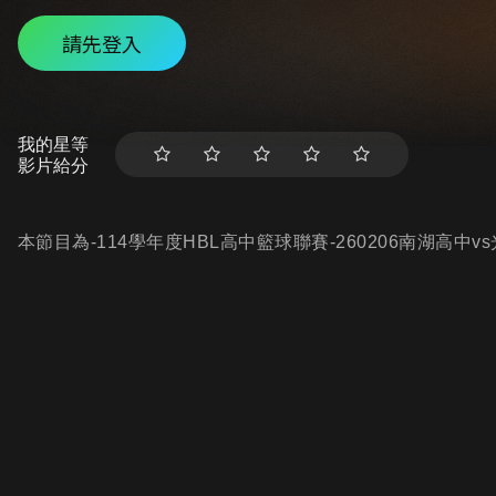
請先登入
我的星等
影片給分
本節目為-114學年度HBL高中籃球聯賽-260206南湖高中