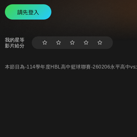
請先登入
我的星等
影片給分
本節目為-114學年度HBL高中籃球聯賽-260206永平高中