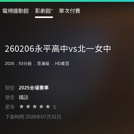
電視運動館
影劇館⁺
單次付費
260206永平高中vs北一女中
2026．93分鐘 ．
普遍級
．HD畫質
類型
2025全場賽事
發音
國語
星等
5
下架時間 2026年07月31日