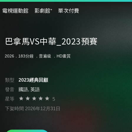
電視運動館
影劇館⁺
單次付費
巴拿馬VS中華_2023預賽
2026．183分鐘 ．
普遍級
．HD畫質
類型
2023經典回顧
發音
國語, 英語
星等
5
下架時間 2026年12月31日