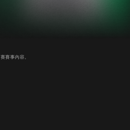
3預賽賽事內容。