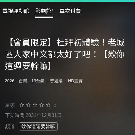
電視運動館
影劇館⁺
單次付費
【會員限定】杜拜初體驗！老城
區大家中文都太好了吧！【欸你
這週要幹嘛】
2026．台灣．13分鐘 ．
普遍級
．HD畫質
星等
0
下架時間 2031年12月31日
頻道
欸你這週要幹嘛