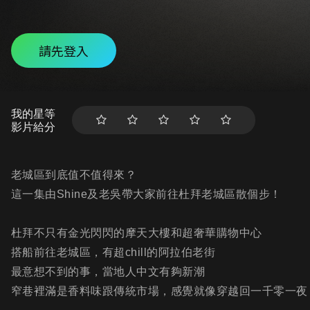
請先登入
我的星等
影片給分
老城區到底值不值得來？
這一集由Shine及老吳帶大家前往杜拜老城區散個步！
杜拜不只有金光閃閃的摩天大樓和超奢華購物中心
搭船前往老城區，有超chill的阿拉伯老街
最意想不到的事，當地人中文有夠新潮
窄巷裡滿是香料味跟傳統市場，感覺就像穿越回一千零一夜