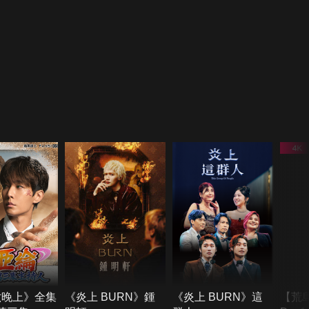
六晚上》全集
《炎上 BURN》鍾
《炎上 BURN》這
【荒