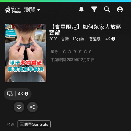
Hami Video
瀏覽
【會員限定】如何幫家人放鬆
頸部
2026．台灣．16分鐘 ．
普遍級
．4K
0
星等
下架時間 2031年12月31日
三個字SunGuts
頻道