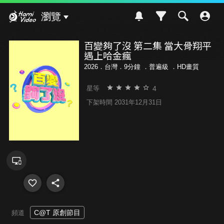
Hami Video
瀏覽
百變夠了沒 第二集 當大骨翔平
遇上哈金瘋
2026．台灣．9分鐘 ．
普遍級
．HD畫質
4
星等
下架時間 2031年12月31日
C@T 原創節目
頻道