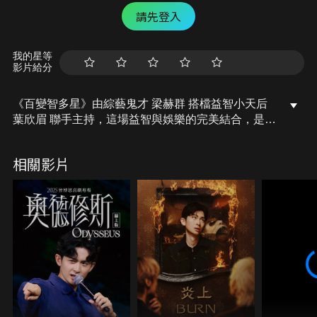
請先登入
我的星等
影片給分
《百變智多星》由綜藝鬼才 梁赫群 搭檔益智小天后
葉欣眉 聯手主持，這場益智與娛樂的完美結合，是金
鐘肯定節目《歡樂智多星》的全新進化版！每集設計
多元關卡，來賓腦力全開、笑料不斷，陪你一起動腦
相關影片
也動笑肌。
看夠答題還不夠？節目中最受歡迎的爆笑短劇單元
《百變夠了沒》。由主持群與來賓變身戲精，上演各
種腦洞劇情、笑料百出！想看明星放飛自我、劇情超
展開？這裡通通有！《百變夠了沒》只在 C@T網紅
館 獨家播映！別錯過這個讓你笑出腹肌的神單元！