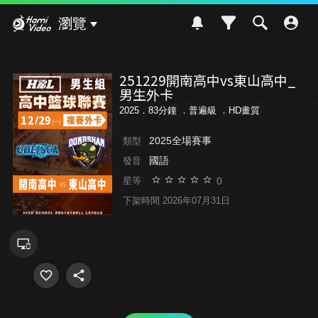
Hami Video
瀏覽
251229開南高中vs東山高中_
男生外卡
2025．83分鐘 ．
普遍級
．HD畫質
2025全場賽事
類型
國語
發音
0
星等
下架時間 2026年07月31日