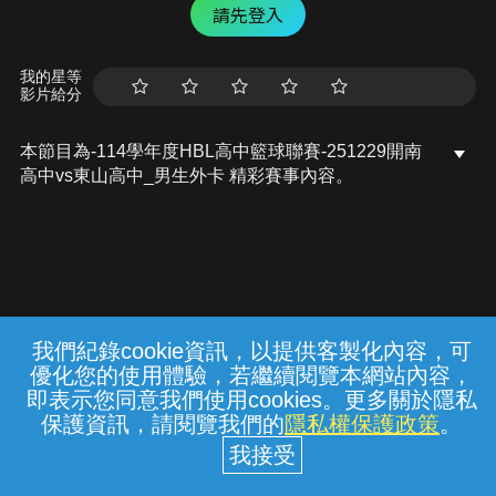
請先登入
我的星等
影片給分
本節目為-114學年度HBL高中籃球聯賽-251229開南
高中vs東山高中_男生外卡 精彩賽事內容。
我們紀錄cookie資訊，以提供客製化內容，可
{{notifyMsg}}
優化您的使用體驗，若繼續閱覽本網站內容，
常見問題
線上客服
服務條款
隱私權保護
即表示您同意我們使用cookies。更多關於隱私
保護資訊，請閱覽我們的
隱私權保護政策
。
中華電信股份有限公司個人家庭分公司
(統一編號：96979949) © 2026