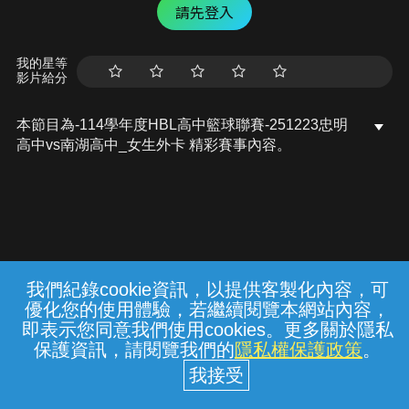
請先登入
我的星等
影片給分
本節目為-114學年度HBL高中籃球聯賽-251223忠明
高中vs南湖高中_女生外卡 精彩賽事內容。
我們紀錄cookie資訊，以提供客製化內容，可
{{notifyMsg}}
優化您的使用體驗，若繼續閱覽本網站內容，
常見問題
線上客服
服務條款
隱私權保護
即表示您同意我們使用cookies。更多關於隱私
保護資訊，請閱覽我們的
隱私權保護政策
。
中華電信股份有限公司個人家庭分公司
(統一編號：96979949) © 2026