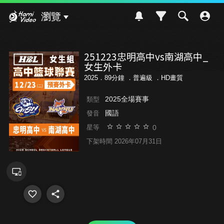
Hami Video
瀏覽
251223忠明高中vs南湖高中_
女生外卡
2025．89分鐘 ．
普遍級
．HD畫質
2025全場賽事
類型
國語
發音
0
星等
下架時間 2026年07月31日