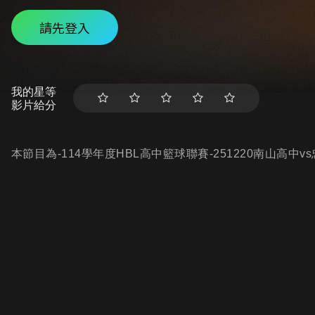
請先登入
我的星等
影片給分
本節目為-114學年度HBL高中籃球聯賽-251220南山高中