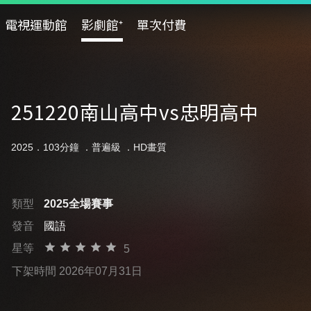
電視運動館
影劇館⁺
單次付費
251220南山高中vs忠明高中
2025．103分鐘 ．
普遍級
．HD畫質
類型
2025全場賽事
發音
國語
星等
5
下架時間 2026年07月31日