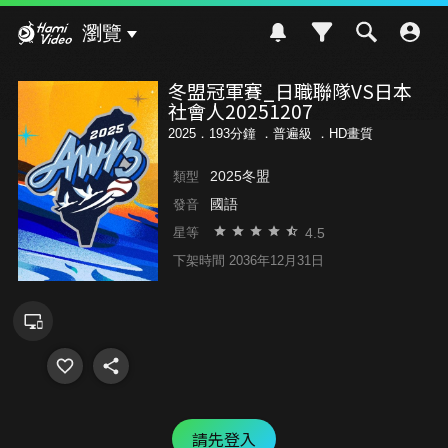
Hami Video
瀏覽
冬盟冠軍賽_日職聯隊VS日本
社會人20251207
2025．193分鐘 ．
普遍級
．HD畫質
2025冬盟
類型
國語
發音
4.5
星等
下架時間 2036年12月31日
請先登入