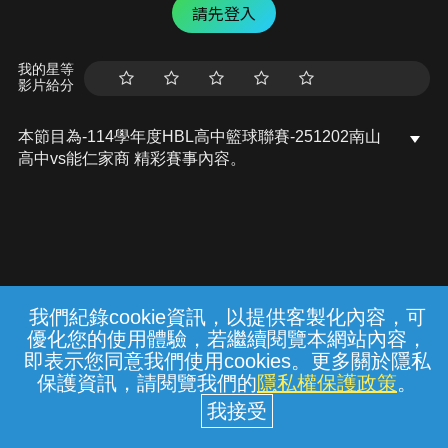
請先登入
我的星等
影片給分
本節目為-114學年度HBL高中籃球聯賽-251202南山
高中vs能仁家商 精彩賽事內容。
我們紀錄cookie資訊，以提供客製化內容，可
{{notifyMsg}}
優化您的使用體驗，若繼續閱覽本網站內容，
常見問題
線上客服
服務條款
隱私權保護
即表示您同意我們使用cookies。更多關於隱私
保護資訊，請閱覽我們的
隱私權保護政策
。
中華電信股份有限公司個人家庭分公司
(統一編號：96979949) © 2026