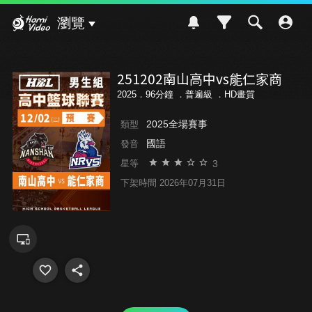
Hami Video
瀏覽
251202南山高中vs能仁家商
2025．96分鐘 ．
普遍級
．HD畫質
2025全場賽事
類型
國語
發音
3
星等
下架時間 2026年07月31日