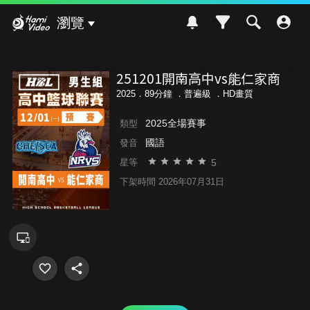
Hami Video
瀏覽
251201開南高中vs能仁家商
2025．89分鐘 ．
普遍級
．HD畫質
2025全場賽事
類型
國語
發音
5
星等
下架時間 2026年07月31日