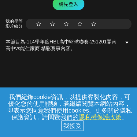
請先登入
我的星等
影片給分
本節目為-114學年度HBL高中籃球聯賽-251201開南
高中vs能仁家商 精彩賽事內容。
我們紀錄cookie資訊，以提供客製化內容，可
{{notifyMsg}}
優化您的使用體驗，若繼續閱覽本網站內容，
常見問題
線上客服
服務條款
隱私權保護
即表示您同意我們使用cookies。更多關於隱私
保護資訊，請閱覽我們的
隱私權保護政策
。
中華電信股份有限公司個人家庭分公司
(統一編號：96979949) © 2026