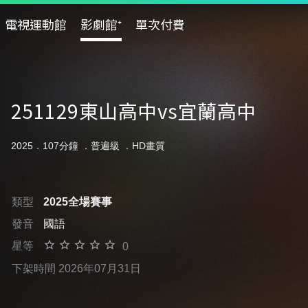
電視運動館
影劇館⁺
單次付費
251129東山高中vs宜蘭高中
2025．107分鐘 ．
普遍級
．HD畫質
類型
2025全場賽事
發音
國語
星等
0
下架時間 2026年07月31日