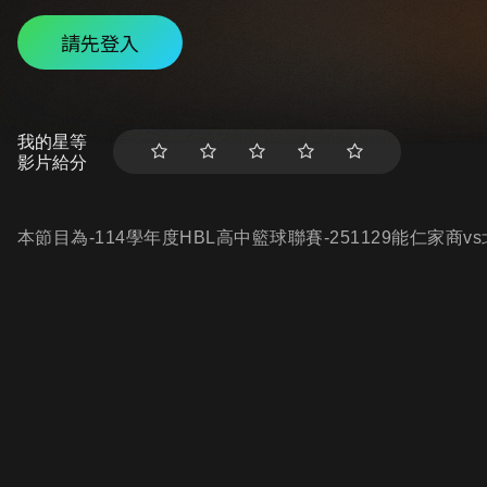
請先登入
我的星等
影片給分
本節目為-114學年度HBL高中籃球聯賽-251129能仁家商