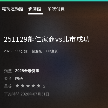
電視運動館
影劇館⁺
單次付費
251129能仁家商vs北市成功
2025．114分鐘 ．
普遍級
．HD畫質
類型
2025全場賽事
發音
國語
星等
5
下架時間 2026年07月31日