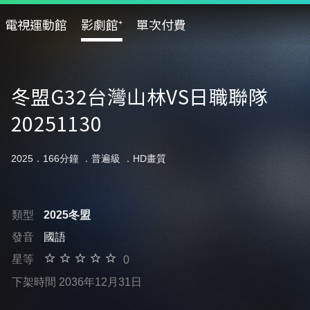
電視運動館
影劇館⁺
單次付費
冬盟G32台灣山林VS日職聯隊
20251130
2025．166分鐘 ．
普遍級
．HD畫質
類型
2025冬盟
發音
國語
星等
0
下架時間 2036年12月31日