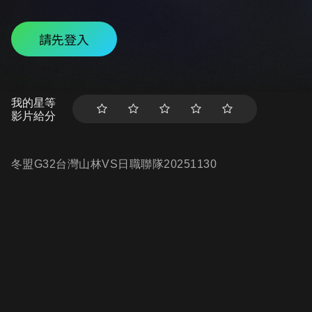
請先登入
我的星等
影片給分
冬盟G32台灣山林VS日職聯隊20251130