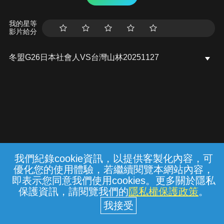
我的星等
影片給分
冬盟G26日本社會人VS台灣山林20251127
我們紀錄cookie資訊，以提供客製化內容，可
{{notifyMsg}}
優化您的使用體驗，若繼續閱覽本網站內容，
常見問題
線上客服
服務條款
隱私權保護
即表示您同意我們使用cookies。更多關於隱私
保護資訊，請閱覽我們的
隱私權保護政策
。
中華電信股份有限公司個人家庭分公司
(統一編號：96979949) © 2026