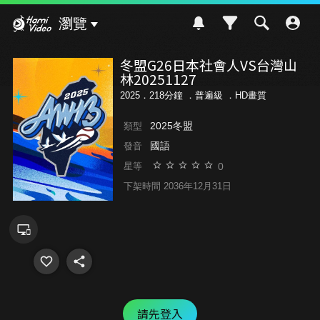
Hami Video
瀏覽
冬盟G26日本社會人VS台灣山
林20251127
2025．218分鐘 ．
普遍級
．HD畫質
2025冬盟
類型
國語
發音
0
星等
下架時間 2036年12月31日
請先登入