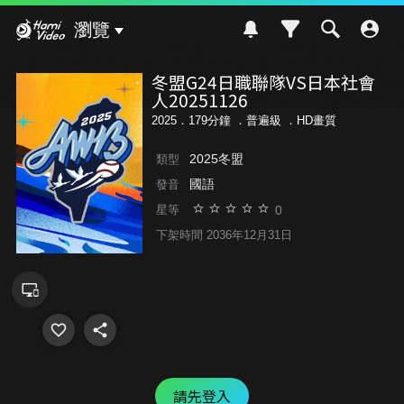
Hami Video
瀏覽
冬盟G24日職聯隊VS日本社會
人20251126
2025．179分鐘 ．
普遍級
．HD畫質
2025冬盟
類型
國語
發音
0
星等
下架時間 2036年12月31日
請先登入