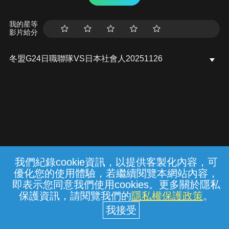
我的星等
影片給分
冬盟G24日職聯隊VS日本社會人20251126
我們紀錄cookie資訊，以提供客製化內容，可
{{notifyMsg}}
優化您的使用體驗，若繼續閱覽本網站內容，
常見問題
線上客服
服務條款
隱私權保護
即表示您同意我們使用cookies。更多關於隱私
保護資訊，請閱覽我們的
隱私權保護政策
。
中華電信股份有限公司個人家庭分公司
(統一編號：96979949) © 2026