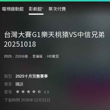
電視運動館
影劇館⁺
單次付費
台灣大賽G1樂天桃猿VS中信兄弟
20251018
2025．210分鐘 ．
普遍級
．HD畫質
類型
2025十月完整賽事
發音
國語
星等
4.9
下架時間 2036年12月31日