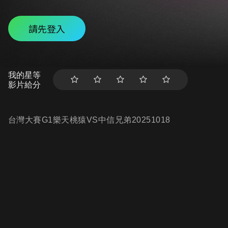
請先登入
我的星等
影片給分
台灣大賽G1樂天桃猿VS中信兄弟20251018