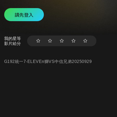
請先登入
我的星等
影片給分
G192統一7-ELEVEn獅VS中信兄弟20250929