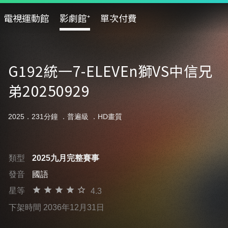
電視運動館
影劇館⁺
單次付費
G192統一7-ELEVEn獅VS中信兄
弟20250929
2025．231分鐘 ．
普遍級
．HD畫質
類型
2025九月完整賽事
發音
國語
星等
4.3
下架時間 2036年12月31日