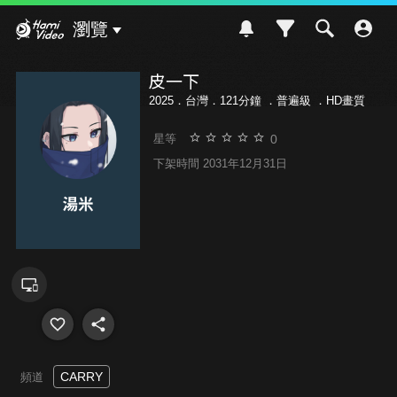
Hami Video
瀏覽
皮一下
2025．台灣．121分鐘 ．
普遍級
．HD畫質
0
星等
下架時間 2031年12月31日
CARRY
頻道