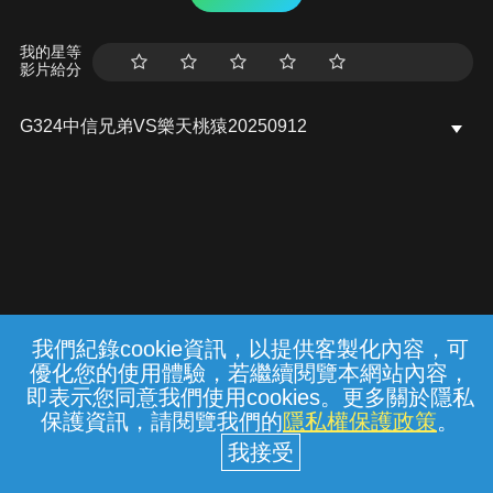
我的星等
影片給分
G324中信兄弟VS樂天桃猿20250912
我們紀錄cookie資訊，以提供客製化內容，可
{{notifyMsg}}
優化您的使用體驗，若繼續閱覽本網站內容，
常見問題
線上客服
服務條款
隱私權保護
即表示您同意我們使用cookies。更多關於隱私
保護資訊，請閱覽我們的
隱私權保護政策
。
中華電信股份有限公司個人家庭分公司
(統一編號：96979949) © 2026