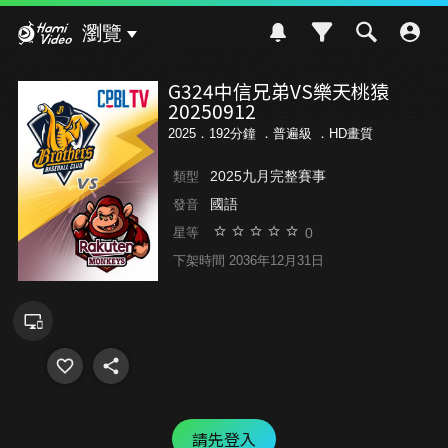
Hami Video
瀏覽
G324中信兄弟VS樂天桃猿
20250912
2025．192分鐘 ．
普遍級
．HD畫質
2025九月完整賽事
類型
國語
發音
0
星等
下架時間 2036年12月31日
請先登入