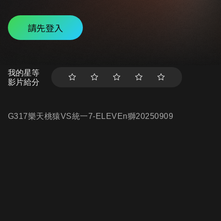
請先登入
我的星等
影片給分
G317樂天桃猿VS統一7-ELEVEn獅20250909