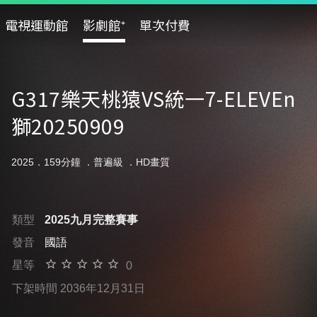
電視運動館
影劇館⁺
單次付費
G317樂天桃猿VS統一7-ELEVEn
獅20250909
2025．159分鐘 ．
普遍級
．HD畫質
類型
2025九月完整賽事
發音
國語
星等
0
下架時間 2036年12月31日