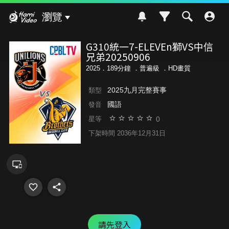
Hami Video
瀏覽
G310統一7-ELEVEn獅VS中信
兄弟20250906
2025．189分鐘 ．
普遍級
．HD畫質
2025九月完整賽事
類型
國語
發音
0
星等
下架時間 2036年12月31日
請先登入