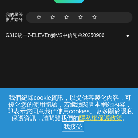
我的星等
影片給分
G310統一7-ELEVEn獅VS中信兄弟20250906
我們紀錄cookie資訊，以提供客製化內容，可
{{notifyMsg}}
優化您的使用體驗，若繼續閱覽本網站內容，
水域安全宣導
勿至不明或標示禁止之水域戲
常見問題
線上客服
服務條款
隱私權保護
即表示您同意我們使用cookies。更多關於隱私
水， 遇雷雨、閃電、地震或山區烏雲密布
保護資訊，請閱覽我們的
隱私權保護政策
。
時， 請趕快上岸。內政部消防署關心您
中華電信股份有限公司個人家庭分公司
(統一編號：96979949) © 2026