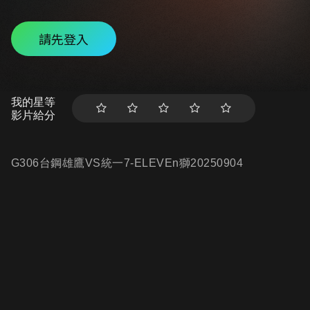
請先登入
我的星等
影片給分
G306台鋼雄鷹VS統一7-ELEVEn獅20250904