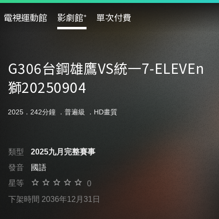
電視運動館
影劇館⁺
單次付費
G306台鋼雄鷹VS統一7-ELEVEn
獅20250904
2025．242分鐘 ．
普遍級
．HD畫質
類型
2025九月完整賽事
發音
國語
星等
0
下架時間 2036年12月31日