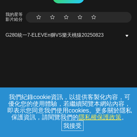
我的星等
影片給分
G280統一7-ELEVEn獅VS樂天桃猿20250823
我們紀錄cookie資訊，以提供客製化內容，可
{{notifyMsg}}
優化您的使用體驗，若繼續閱覽本網站內容，
常見問題
線上客服
服務條款
隱私權保護
即表示您同意我們使用cookies。更多關於隱私
保護資訊，請閱覽我們的
隱私權保護政策
。
中華電信股份有限公司個人家庭分公司
(統一編號：96979949) © 2026