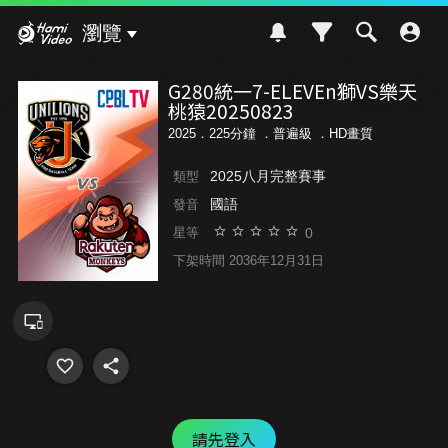
Hami Video
瀏覽
G280統一7-ELEVEn獅VS樂天
桃猿20250823
2025．225分鐘 ．
普遍級
．HD畫質
2025八月完整賽事
類型
國語
發音
0
星等
下架時間 2036年12月31日
請先登入