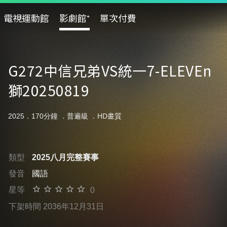
電視運動館
影劇館⁺
單次付費
G272中信兄弟VS統一7-ELEVEn
獅20250819
2025．170分鐘 ．
普遍級
．HD畫質
類型
2025八月完整賽事
發音
國語
星等
0
下架時間 2036年12月31日