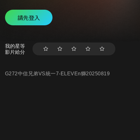
請先登入
我的星等
影片給分
G272中信兄弟VS統一7-ELEVEn獅20250819