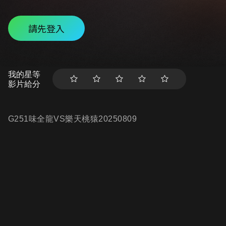
請先登入
我的星等
影片給分
G251味全龍VS樂天桃猿20250809