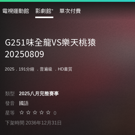
電視運動館
影劇館⁺
單次付費
G251味全龍VS樂天桃猿
20250809
2025．191分鐘 ．
普遍級
．HD畫質
類型
2025八月完整賽事
發音
國語
星等
0
下架時間 2036年12月31日