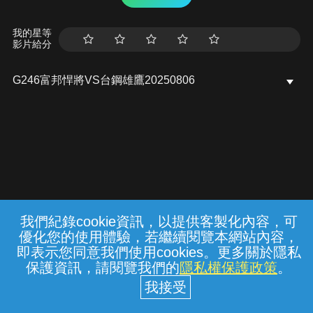
我的星等
影片給分
G246富邦悍將VS台鋼雄鷹20250806
我們紀錄cookie資訊，以提供客製化內容，可
{{notifyMsg}}
優化您的使用體驗，若繼續閱覽本網站內容，
常見問題
線上客服
服務條款
隱私權保護
即表示您同意我們使用cookies。更多關於隱私
保護資訊，請閱覽我們的
隱私權保護政策
。
中華電信股份有限公司個人家庭分公司
(統一編號：96979949) © 2026