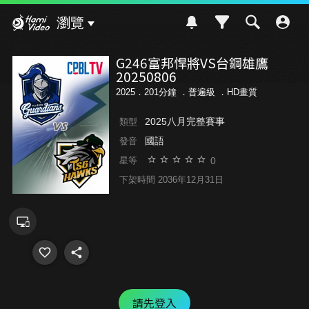
Hami Video
瀏覽
G246富邦悍將VS台鋼雄鷹
20250806
2025．201分鐘 ．
普遍級
．HD畫質
2025八月完整賽事
類型
國語
發音
0
星等
下架時間 2036年12月31日
請先登入