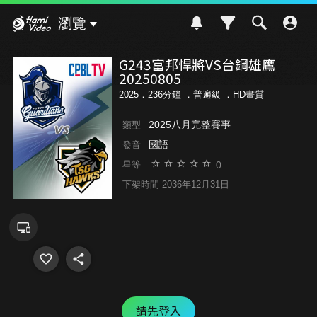
Hami Video
瀏覽
G243富邦悍將VS台鋼雄鷹
20250805
2025．236分鐘 ．
普遍級
．HD畫質
2025八月完整賽事
類型
國語
發音
0
星等
下架時間 2036年12月31日
請先登入