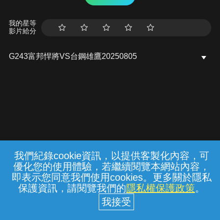
我的星等
影片給分
G243富邦悍將VS台鋼雄鷹20250805
我們紀錄cookie資訊，以提供客製化內容，可
{{notifyMsg}}
優化您的使用體驗，若繼續閱覽本網站內容，
常見問題
線上客服
服務條款
隱私權保護
即表示您同意我們使用cookies。更多關於隱私
保護資訊，請閱覽我們的
隱私權保護政策
。
中華電信股份有限公司個人家庭分公司
(統一編號：96979949) © 2026