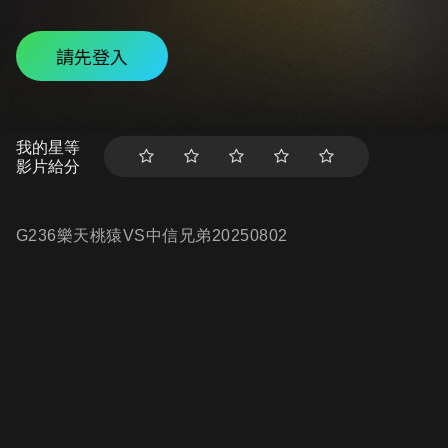
請先登入
我的星等
影片給分
G236樂天桃猿VS中信兄弟20250802