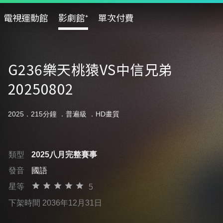
電視運動館
影劇館⁺
單次付費
G236樂天桃猿VS中信兄弟
20250802
2025．215分鐘 ．
普遍級
．HD畫質
類型
2025八月完整賽事
發音
國語
星等
5
下架時間 2036年12月31日