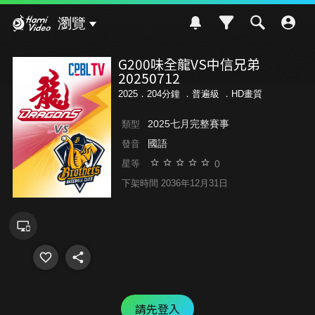
Hami Video
瀏覽
G200味全龍VS中信兄弟
20250712
2025．204分鐘 ．
普遍級
．HD畫質
2025七月完整賽事
類型
國語
發音
0
星等
下架時間 2036年12月31日
請先登入