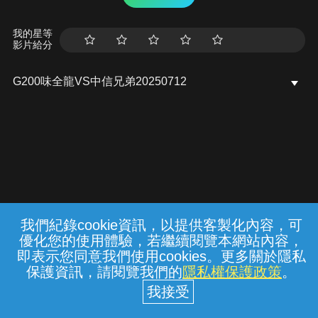
我的星等
影片給分
G200味全龍VS中信兄弟20250712
我們紀錄cookie資訊，以提供客製化內容，可
{{notifyMsg}}
優化您的使用體驗，若繼續閱覽本網站內容，
常見問題
線上客服
服務條款
隱私權保護
即表示您同意我們使用cookies。更多關於隱私
保護資訊，請閱覽我們的
隱私權保護政策
。
中華電信股份有限公司個人家庭分公司
(統一編號：96979949) © 2026