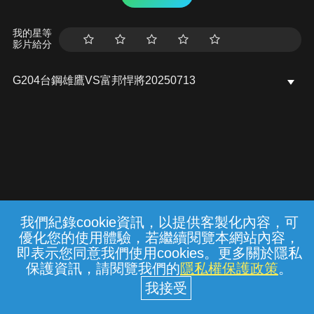
我的星等
影片給分
G204台鋼雄鷹VS富邦悍將20250713
我們紀錄cookie資訊，以提供客製化內容，可
{{notifyMsg}}
優化您的使用體驗，若繼續閱覽本網站內容，
常見問題
線上客服
服務條款
隱私權保護
即表示您同意我們使用cookies。更多關於隱私
保護資訊，請閱覽我們的
隱私權保護政策
。
中華電信股份有限公司個人家庭分公司
(統一編號：96979949) © 2026