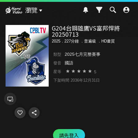
Hami Video
瀏覽
G204台鋼雄鷹VS富邦悍將
20250713
2025．227分鐘 ．
普遍級
．HD畫質
2025七月完整賽事
類型
國語
發音
5
星等
下架時間 2036年12月31日
請先登入