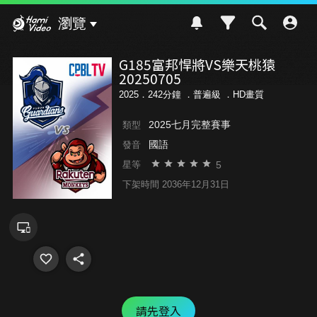
Hami Video
瀏覽
G185富邦悍將VS樂天桃猿
20250705
2025．242分鐘 ．
普遍級
．HD畫質
2025七月完整賽事
類型
國語
發音
5
星等
下架時間 2036年12月31日
請先登入