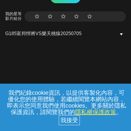
我的星等
影片給分
G185富邦悍將VS樂天桃猿20250705
我們紀錄cookie資訊，以提供客製化內容，可
{{notifyMsg}}
優化您的使用體驗，若繼續閱覽本網站內容，
常見問題
線上客服
服務條款
隱私權保護
即表示您同意我們使用cookies。更多關於隱私
保護資訊，請閱覽我們的
隱私權保護政策
。
中華電信股份有限公司個人家庭分公司
(統一編號：96979949) © 2026