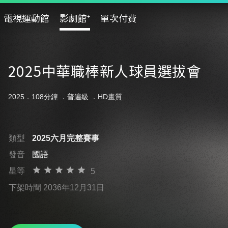
電視運動館
影劇館⁺
單次付費
2025中華職棒新人球員選拔會
2025．108分鐘 ．
普遍級
．HD畫質
類型
2025六月完整賽事
發音
國語
星等
5
下架時間 2036年12月31日