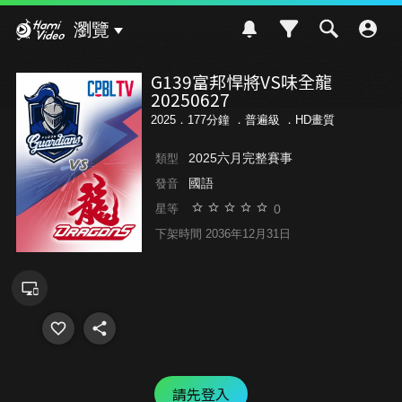
Hami Video
瀏覽
G139富邦悍將VS味全龍
20250627
2025．177分鐘 ．
普遍級
．HD畫質
2025六月完整賽事
類型
國語
發音
0
星等
下架時間 2036年12月31日
請先登入