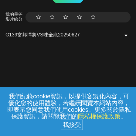
我的星等
影片給分
G139富邦悍將VS味全龍20250627
我們紀錄cookie資訊，以提供客製化內容，可
{{notifyMsg}}
優化您的使用體驗，若繼續閱覽本網站內容，
常見問題
線上客服
服務條款
隱私權保護
即表示您同意我們使用cookies。更多關於隱私
保護資訊，請閱覽我們的
隱私權保護政策
。
中華電信股份有限公司個人家庭分公司
(統一編號：96979949) © 2026